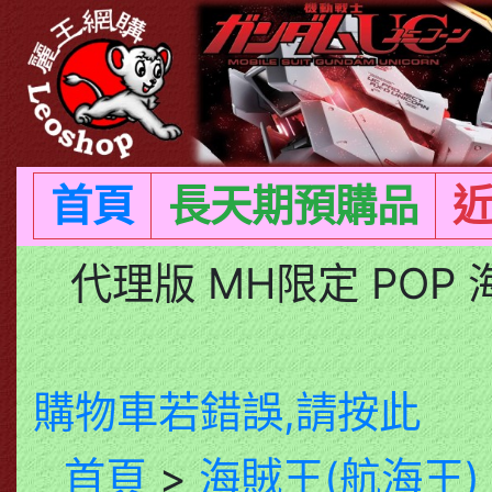
首頁
長天期預購品
代理版 MH限定 POP 
購物車若錯誤,請按此
首頁
>
海賊王(航海王)