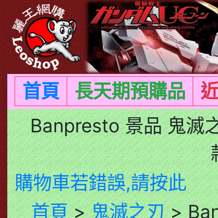
首頁
長天期預購品
Banpresto 景品 
購物車若錯誤,請按此
首頁
>
鬼滅之刃
> Ba