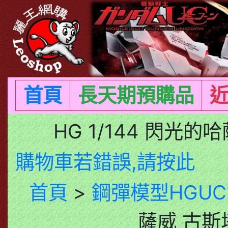
首頁
長天期預購品
HG 1/144 閃光
購物車若錯誤,請按此
首頁
>
鋼彈模型HGUC1
薩威 古斯