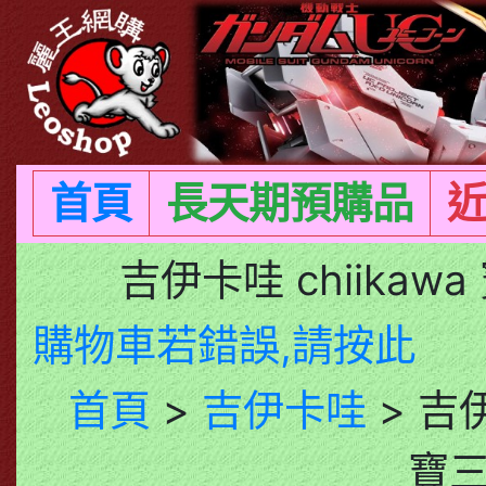
首頁
長天期預購品
吉伊卡哇 chiika
購物車若錯誤,請按此
首頁
>
吉伊卡哇
> 吉伊
寶