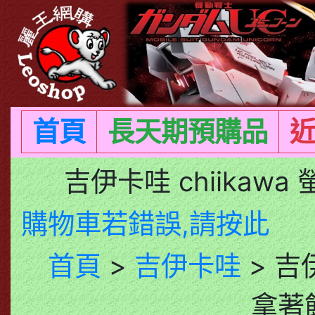
首頁
長天期預購品
吉伊卡哇 chiikaw
購物車若錯誤,請按此
首頁
>
吉伊卡哇
> 吉
拿著