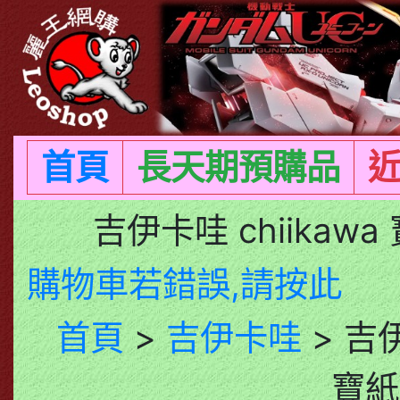
首頁
長天期預購品
吉伊卡哇 chiikaw
購物車若錯誤,請按此
首頁
>
吉伊卡哇
> 吉伊
寶紙