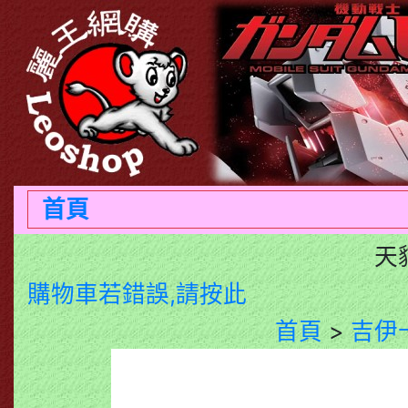
首頁
天
購物車若錯誤,請按此
首頁
>
吉伊