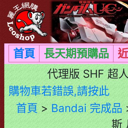
首頁
長天期預購品
代理版 SHF 超
購物車若錯誤,請按此
首頁
>
Bandai 完成品
斯