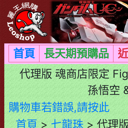
首頁
長天期預購品
代理版 魂商店限定 Figu
孫悟空 &
購物車若錯誤,請按此
首頁
>
七龍珠
> 代理版 