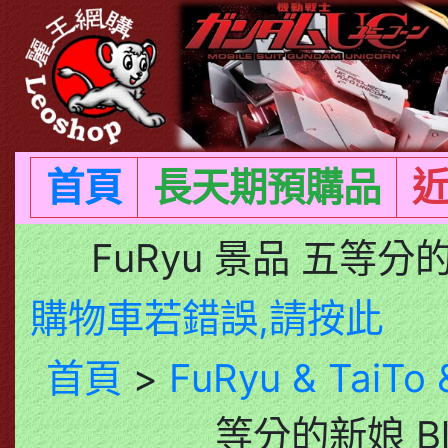
首頁
長天期預購品
FuRyu 景品 五等分
購物車若錯誤,請按此
首頁
>
FuRyu & TaiTo
等分的新娘 Bl