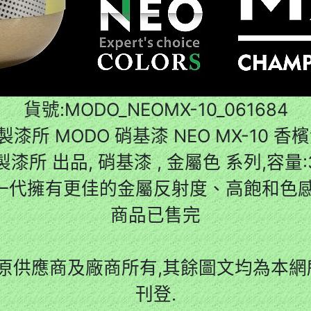
貨號:MODO_NEOMX-10_061684
漆所 MODO 硝基漆 NEO MX-10 香檳
漆所 出品, 硝基漆 , 金屬色 系列,容量:3
比一代擁有更佳的金屬反射度、高飽和色感
商品已售完
原供應商及廠商所有,其餘圖文均為本網所
刊登.