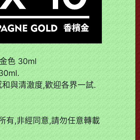
金色 30ml
0ml.
和與清澈度,歡迎各界一試.
有,非經同意,請勿任意轉載