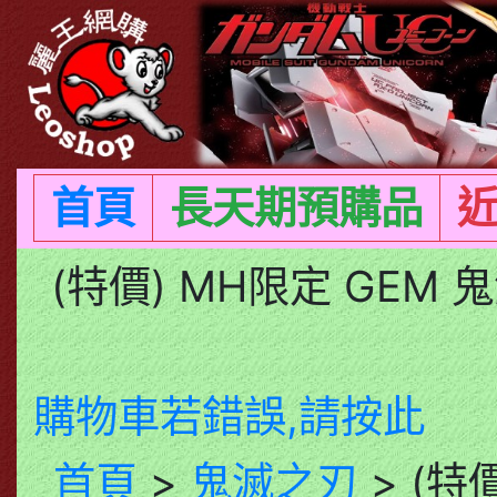
首頁
長天期預購品
(特價) MH限定 GEM
購物車若錯誤,請按此
首頁
>
鬼滅之刃
> (特