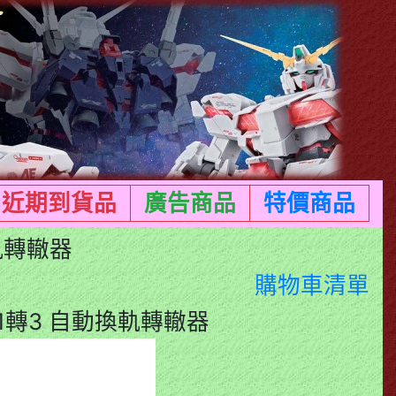
近期到貨品
廣告商品
特價商品
換軌轉轍器
購物車清單
6 1轉3 自動換軌轉轍器