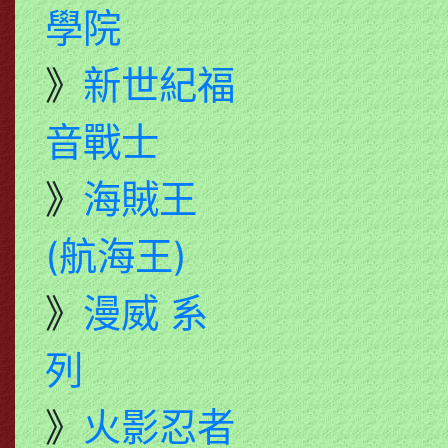
學院
》
新世紀福
音戰士
》
海賊王
(航海王)
》
漫威 系
列
》
火影忍者