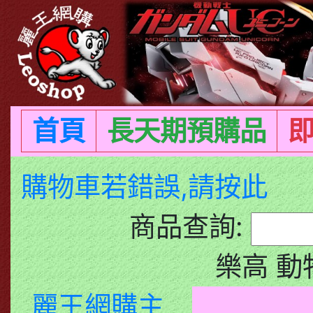
首頁
長天期預購品
購物車若錯誤,請按此
商品查詢:
樂高 動
麗王網購主