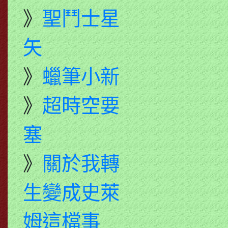
》
聖鬥士星
矢
》
蠟筆小新
》
超時空要
塞
》
關於我轉
生變成史萊
姆這檔事