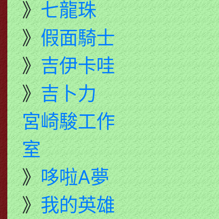
》
七龍珠
》
假面騎士
》
吉伊卡哇
》
吉卜力
宮崎駿工作
室
》
哆啦A夢
》
我的英雄