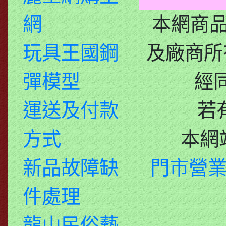
網
本網商
玩具王國鋼
及廠商所
彈模型
經
運送及付款
若
方式
本網
新品故障缺
門市營業
件處理
龍山民俗藝