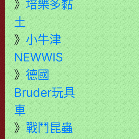
》
培樂多黏
土
》
小牛津
NEWWIS
》
德國
Bruder玩具
車
》
戰鬥昆蟲