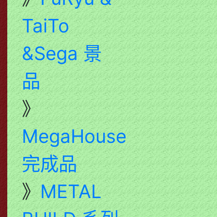
TaiTo
&Sega 景
品
》
MegaHouse
完成品
》
METAL