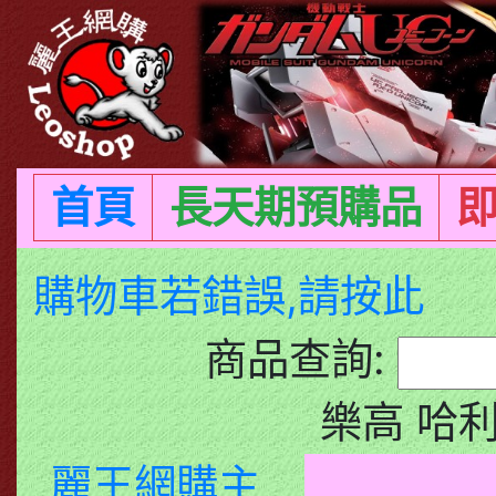
首頁
長天期預購品
購物車若錯誤,請按此
商品查詢:
樂高 哈
麗王網購主