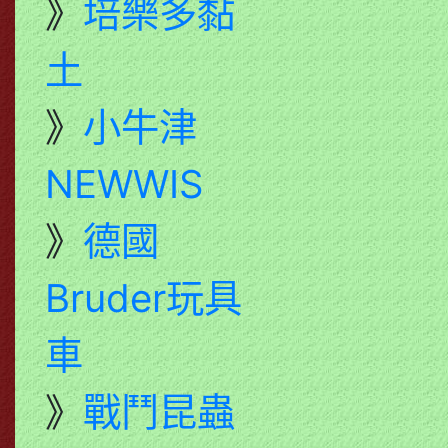
》
培樂多黏
土
》
小牛津
NEWWIS
》
德國
Bruder玩具
車
》
戰鬥昆蟲