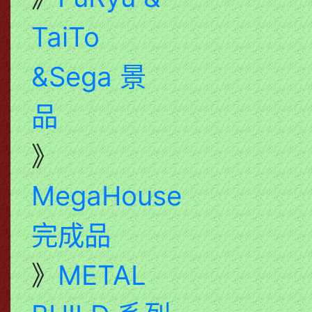
TaiTo
&Sega 景
品
》
MegaHouse
完成品
》
METAL