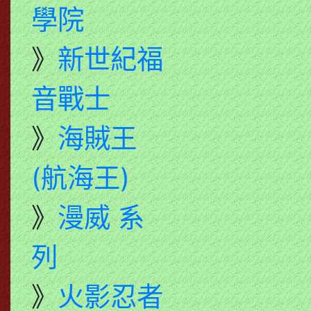
學院
》
新世紀福
音戰士
》
海賊王
(航海王)
》
漫威 系
列
》
火影忍者