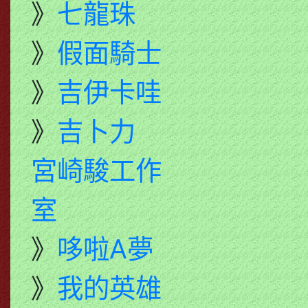
》
七龍珠
》
假面騎士
》
吉伊卡哇
》
吉卜力
宮崎駿工作
室
》
哆啦A夢
》
我的英雄