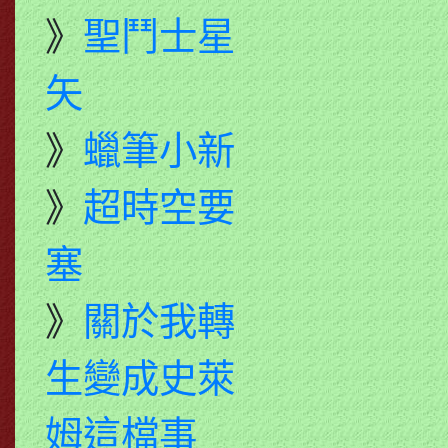
》
聖鬥士星
矢
》
蠟筆小新
》
超時空要
塞
》
關於我轉
生變成史萊
姆這檔事