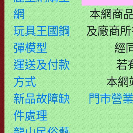
網
本網商
玩具王國鋼
及廠商所
彈模型
經
運送及付款
若
方式
本網
新品故障缺
門市營業
件處理
龍山民俗藝